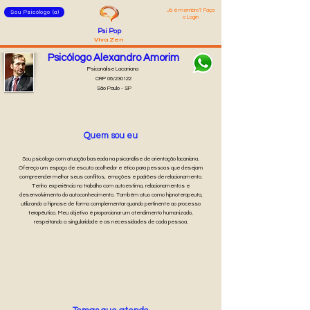
Já é membro? Faça
Sou Psicólogo (a)
o Login
Psi Pop
Viva Zen
Psicólogo Alexandro Amorim
Psicanálise Lacaniana
CRP 06/230122
São Paulo - SP
Quem sou eu
Sou psicólogo com atuação baseada na psicanálise de orientação lacaniana.
Ofereço um espaço de escuta acolhedor e ético para pessoas que desejam
compreender melhor seus conflitos, emoções e padrões de relacionamento.
Tenho experiência no trabalho com autoestima, relacionamentos e
desenvolvimento do autoconhecimento. Também atuo como hipnoterapeuta,
utilizando a hipnose de forma complementar quando pertinente ao processo
terapêutico. Meu objetivo é proporcionar um atendimento humanizado,
respeitando a singularidade e as necessidades de cada pessoa.