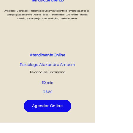
Temas que atendo
Ansiedade | Depressão | Problemas no Casamento | Conflitos Familiares | Estresse |
Crianças | Adolescentes | Adultos | Idoso / Terceira idade | Luto / Morte | Traição |
Divórcio / Separação | Ciúmes Patológico / Delírio de Ciúmes
Atendimento Online
Psicólogo Alexandro Amorim
Psicanálise Lacaniana
50 min
R$ 80
Agendar Online